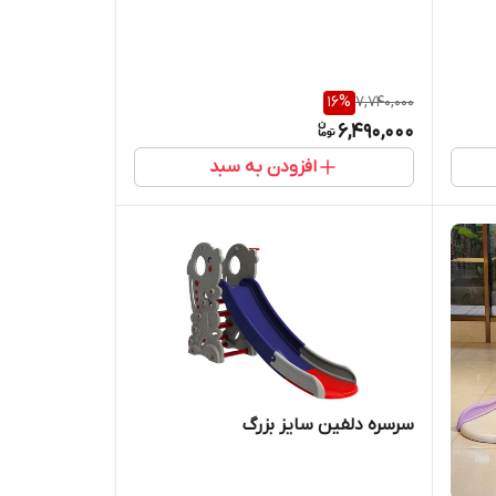
16
%
7,740,000
6,490,000
افزودن به سبد
سرسره دلفین سایز بزرگ