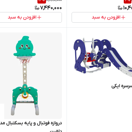
16
%
8,880,000
6
%
7,440,000
10,
افزودن به سبد
افزودن به سبد
رسره ایکی
دروازه فوتبال و پایه بسکتبال مد
دلفین