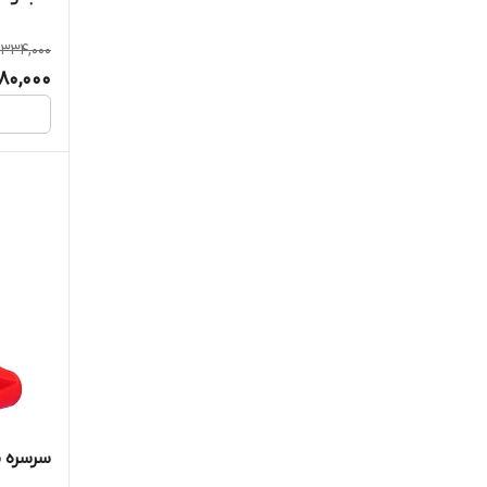
,334,000
680,000
سرسره 