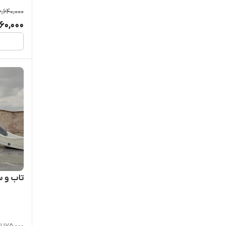
6,640,000
260,000
تاب و س