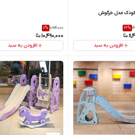
کودک مدل خرگوش
11
%
11,914,000
22
%
1
10,490,000
11,
افزودن به سبد
افزودن به سبد