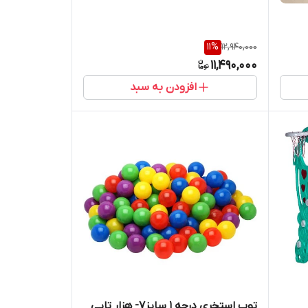
11
%
12,940,000
11,490,000
افزودن به سبد
توپ استخری درجه 1 سایز7- هزار تایی