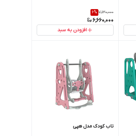
6
%
7,130,000
6,660,000
افزودن به سبد
تاب کودک مدل هپی