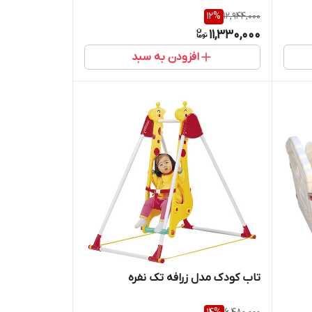
12
%
12,944,000
11,330,000
افزودن به سبد
تاب کودک مدل زرافه تک نفره