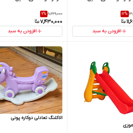
9
%
8,229,000
12
%
13
7,430,000
11,
افزودن به سبد
افزودن به سبد
الاکلنگ تعادلی دوکاره پونی
موزی