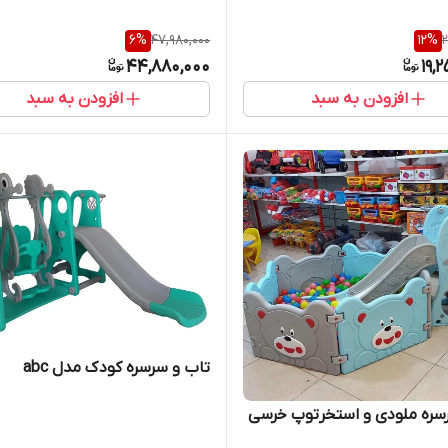
6
%
47,980,000
12
%
2
44,880,000
19,
افزودن به سبد
افزودن به سبد
تاب و سرسره کودک مدل abc
ره ملودی و استخرتوپ خرسی