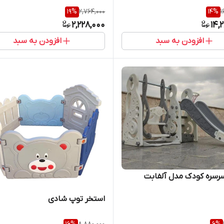
19
%
2,764,000
14
%
1
2,228,000
14,
افزودن به سبد
افزودن به سبد
رسره کودک مدل آلفابت
استخر توپ شادی