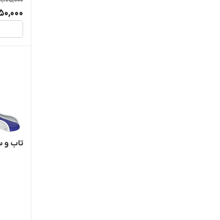
11,175,000
450,000
تاب و س