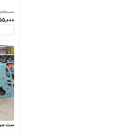
1,890,000
255,000
ست سرس