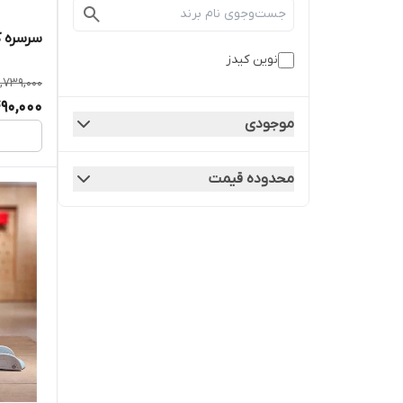
سرسره 
نوین کیدز
4,739,000
490,000
موجودی
محدوده قیمت