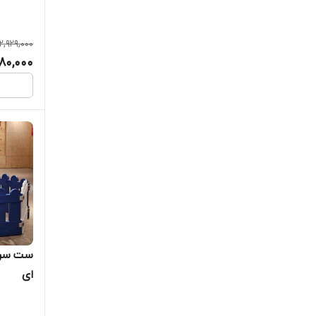
12,929,000
280,000
ست سرس
ای