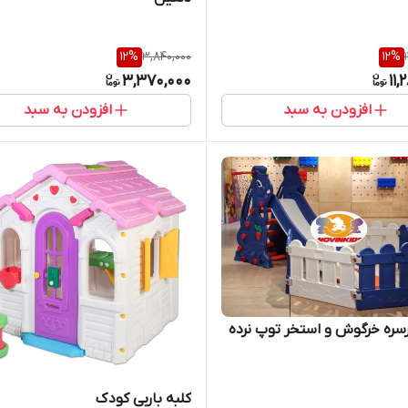
12
%
3,840,000
12
%
3,370,000
11,
افزودن به سبد
افزودن به سبد
ره خرگوش و استخر توپ نرده
کلبه باربی کودک