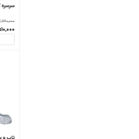
سرسره 
,760,000
510,000
تاب و س