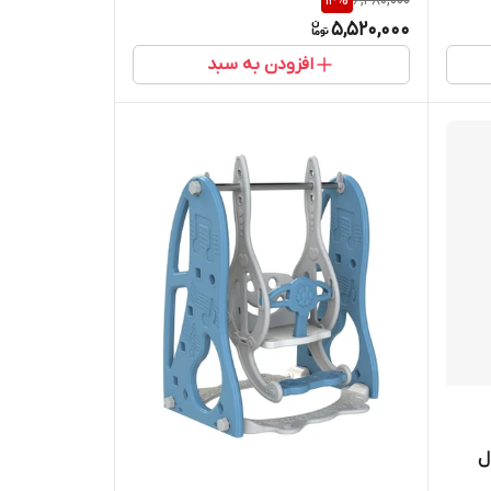
14
%
6,480,000
5,520,000
افزودن به سبد
ل