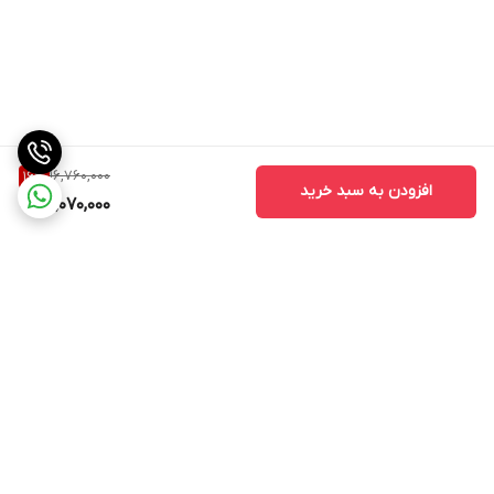
16,760,000
16
%
افزودن به سبد خرید
14,070,000
برگشت به بالا