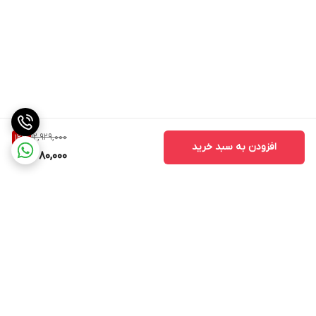
12,929,000
12
%
افزودن به سبد خرید
11,280,000
برگشت به بالا