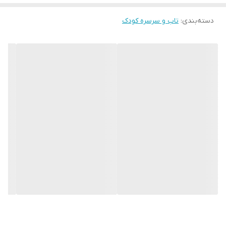
دقیقه میتواند نصب ان را انجام دهد این محصول را میتوانید به صورت
دسته‌بندی
:
تاب و سرسره کودک
جداگانه یعنی تاب تک و سرسره جداگانه خریداری کنید و امکان بازی
کردن در دومحیط جداگانه برای کودک را محیا نمایید .