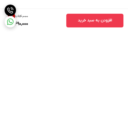
11,914,000
11
%
افزودن به سبد خرید
10,490,000
برگشت به بالا
ارسال به سراسر کشور
پشتیبانی در روز های کاری از
ساعت 9 صب الی 17