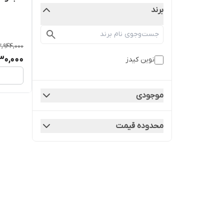
برند
2,944,000
330,000
نوین کیدز
موجودی
محدوده قیمت