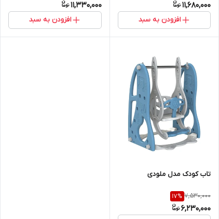
11,330,000
11,680,000
افزودن به سبد
افزودن به سبد
تاب کودک مدل ملودی
7,530,000
17
%
6,230,000