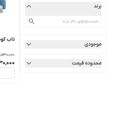
برند
تاب کو
موجودی
,530,000
30,000
محدوده قیمت