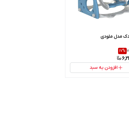
دک مدل ملودی
17
%
7
6,2
افزودن به سبد