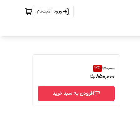
ورود | ثبت‌نام
12
%
970,000
850,000
افزودن به سبد خرید