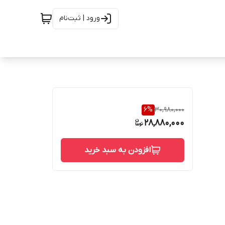
ورود | ثبت‌نام
6
%
30,980,000
28,880,000
افزودن به سبد خرید