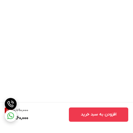
10,790,000
8
%
افزودن به سبد خرید
9,860,000