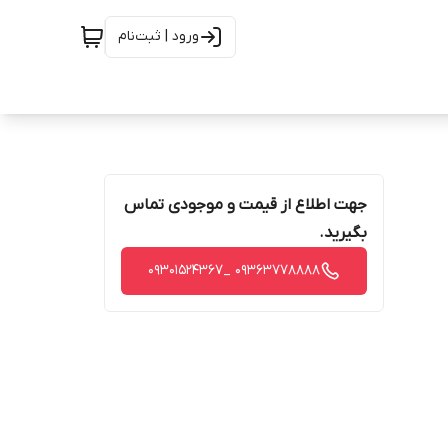
ورود | ثبت‌نام
جهت اطلاع از قیمت و موجودی تماس
بگیرید.
09363778888 _09301524367