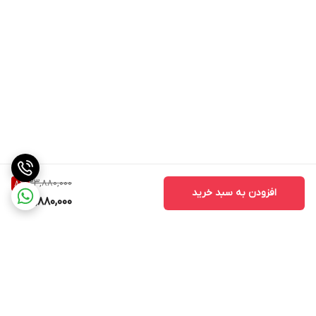
23,880,000
8
%
افزودن به سبد خرید
21,880,000