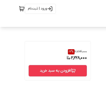
ورود | ثبت‌نام
19
%
2,764,000
2,228,000
افزودن به سبد خرید