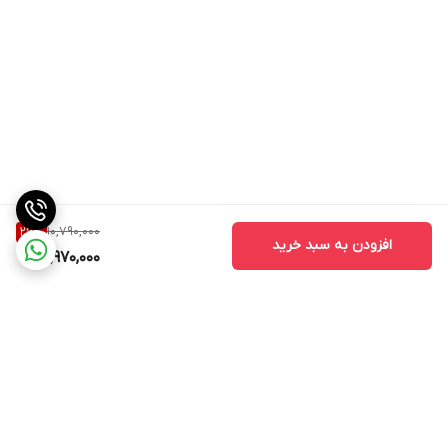
10,790,000
26
%
افزودن به سبد خرید
7,970,000
برگشت به بالا