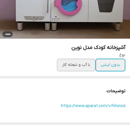
آشپزخانه کودک مدل نوین
نوع
بدون اپشن
با آب و شعله گاز
توضیحات
https://www.aparat.com/v/hhx1o15