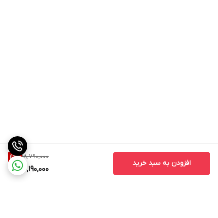
18,790,000
13
%
افزودن به سبد خرید
16,190,000