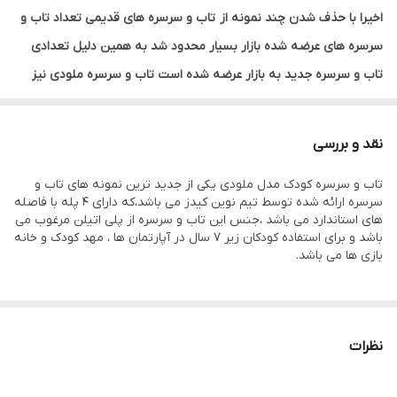
اخیرا با حذف شدن چند نمونه از تاب و سرسره های قدیمی تعداد تاب و
سرسره های عرضه شده بازار بسیار محدود شد به همین دلیل تعدادی
تاب و سرسره جدید به بازار عرضه شده است تاب و سرسره ملودی نیز
یکی از چندین مدل موجود در حال حاظر می باشد این تاب و سرسره
کودک مناسب سنین 1 تا 6 سال می باشد و دارای تحمل وزن 50 کیلوگرم
نقد و بررسی
است تاب و سرسره های جدید دارای طراحی خاص و جدید تر می باشد
تاب و سرسره کودک مدل ملودی یکی از جدید ترین نمونه های تاب و
کفی و نشیمن این کار از جنس پلی اتیلن درجه 1 بوده و امنیت کودک نیز
سرسره ارائه شده توسط تیم نوین کیدز می باشد،که دارای 4 پله با فاصله
به همان اندازه رعایت شده است، سرسره این مدل دارای 4 پله می باشد و
های استاندارد می باشد ،جنس این تاب و سرسره از پلی اتیلن مرغوب می
باشد و برای استفاده کودکان زیر 7 سال در آپارتمان ها ، مهد کودک و خانه
طول سرخور این کار چیزی حدود 180 سانتی متر می باشد در بدنه این
تاب
بازی ها می باشد.
و سرسره کودک
دو دسته کمکی تعبیه شده تا کودکان با سنین پایین تر
بتوانند به راحتی از آن بالا بروند.
ابعاد این
تاب و سرسره کودک
عبارتست از 125*120*200 سانتی متر می
نظرات
باشد ،و در مقابل نور خورشید سرما و رطوبت بسیار مقاوم می باشد،در
بسته بندی این تاب و سرسره یک حلقه بسکتبال و یک عدد توپ وجود