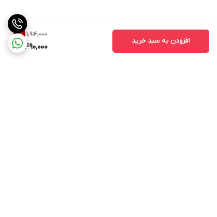
11,914,000
11
%
افزودن به سبد خرید
10,490,000
برگشت به بالا
ارسال به سراسر کشور
پشتیبانی در روز های کاری از
ساعت 9 صب الی 17